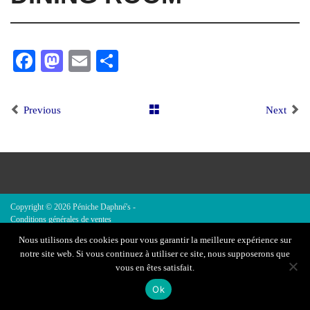
Facebook
Mastodon
Email
Share
Previous
Next
Copyright © 2026
Péniche Daphné's
-
Conditions générales de ventes
Infos légales
Nous utilisons des cookies pour vous garantir la meilleure expérience sur
Contact
notre site web. Si vous continuez à utiliser ce site, nous supposerons que
vous en êtes satisfait.
Ok